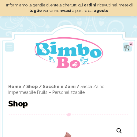
Informiamo la gentile clientela che tutti gli
ordini
ricevuti nel mese di
luglio
verranno
evasi
a partire da
agosto
.
0
Home /
Shop /
Sacche e Zaini /
Sacca Zaino
Impermeabile Fruits – Personalizzabile
Shop