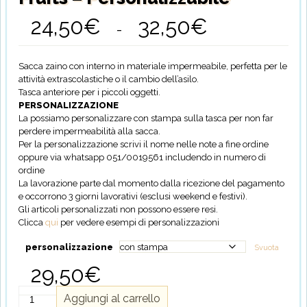
24,50
€
32,50
€
Fascia
-
di
prezzo:
da
Sacca zaino con interno in materiale impermeabile, perfetta per le
24,50€
attività extrascolastiche o il cambio dell’asilo.
a
Tasca anteriore per i piccoli oggetti.
32,50€
PERSONALIZZAZIONE
La possiamo personalizzare con stampa sulla tasca per non far
perdere impermeabilità alla sacca.
Per la personalizzazione scrivi il nome nelle note a fine ordine
oppure via whatsapp 051/0019561 includendo in numero di
ordine
La lavorazione parte dal momento dalla ricezione del pagamento
e occorrono 3 giorni lavorativi (esclusi weekend e festivi).
Gli articoli personalizzati non possono essere resi.
Clicca
qui
per vedere esempi di personalizzazioni
personalizzazione
Svuota
29,50
€
Sacca
Aggiungi al carrello
Zaino