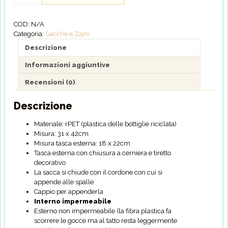
Impermeabile
Fruits
COD:
N/A
-
Categoria:
Sacche e Zaini
Personalizzabile
quantità
Descrizione
Informazioni aggiuntive
Recensioni (0)
Descrizione
Materiale: rPET (plastica delle bottiglie riciclata)
Misura: 31 x 42cm
Misura tasca esterna: 18 x 22cm
Tasca esterna con chiusura a cerniera e tiretto
decorativo
La sacca si chiude con il cordone con cui si
appende alle spalle
Cappio per appenderla
Interno impermeabile
Esterno non impermeabile (la fibra plastica fa
scorrere le gocce ma al tatto resta leggermente