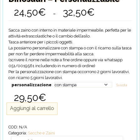
24,50
€
32,50
€
Fascia
-
di
prezzo:
da
Sacca zaino con interno in materiale impermeabile, perfetta per le
24,50€
attività extrascolastiche o il cambio dell’asilo.
a
Tasca anteriore per i piccoli oggetti.
32,50€
La possiamo personalizzare con stampa o con il ricamo sulla tasca
per non far perdere impermeabilità alla sacca.
(scrivere il nome nelle note a fine ordine oppure via whatsapp
051/0019561 includendo in numero di ordine)
Per la personalizzazione con stampa occorrono 2 giorni lavorativi,
con ricamo 5 giorni lavorativi.
personalizzazione
Svuota
29,50
€
Sacca
Aggiungi al carrello
Zaino
Impermeabile
Dinosauri
COD:
N/A
-
Categoria:
Sacche e Zaini
Personalizzabile