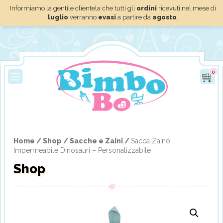
Informiamo la gentile clientela che tutti gli
ordini
ricevuti nel mese di
luglio
verranno
evasi
a partire da
agosto
.
0
Home /
Shop /
Sacche e Zaini /
Sacca Zaino
Impermeabile Dinosauri – Personalizzabile
Shop