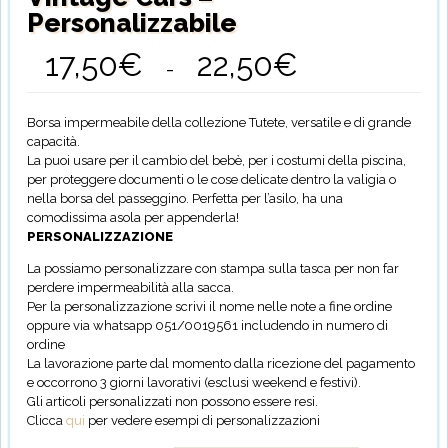
Personalizzabile
17,50
€
22,50
€
Fascia
-
di
prezzo:
da
Borsa impermeabile della collezione Tutete, versatile e di grande
17,50€
capacità.
a
La puoi usare per il cambio del bebè, per i costumi della piscina,
22,50€
per proteggere documenti o le cose delicate dentro la valigia o
nella borsa del passeggino. Perfetta per l’asilo, ha una
comodissima asola per appenderla!
PERSONALIZZAZIONE
La possiamo personalizzare con stampa sulla tasca per non far
perdere impermeabilità alla sacca.
Per la personalizzazione scrivi il nome nelle note a fine ordine
oppure via whatsapp 051/0019561 includendo in numero di
ordine
La lavorazione parte dal momento dalla ricezione del pagamento
e occorrono 3 giorni lavorativi (esclusi weekend e festivi).
Gli articoli personalizzati non possono essere resi.
Clicca
qui
per vedere esempi di personalizzazioni