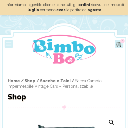
Informiamo la gentile clientela che tutti gli
ordini
ricevuti nel mese di
luglio
verranno
evasi
a partire da
agosto
.
0
Home /
Shop /
Sacche e Zaini /
Sacca Cambio
Impermeabile Vintage Cars – Personalizzabile
Shop