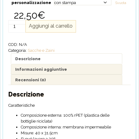
personalizzazione
Svuota
22,50
€
Sacca
Aggiungi al carrello
Cambio
Impermeabile
Vintage
COD:
N/A
Cars
Categoria:
Sacche e Zaini
-
Personalizzabile
Descrizione
quantità
Informazioni aggiuntive
Recensioni (0)
Descrizione
Caratteristiche
Composizione esterna: 100% rPET (plastica delle
bottiglie riciclata)
Composizione interna: membrana impermeabile
Misure: 40 x 31.5cm
Si può lavare a 30º