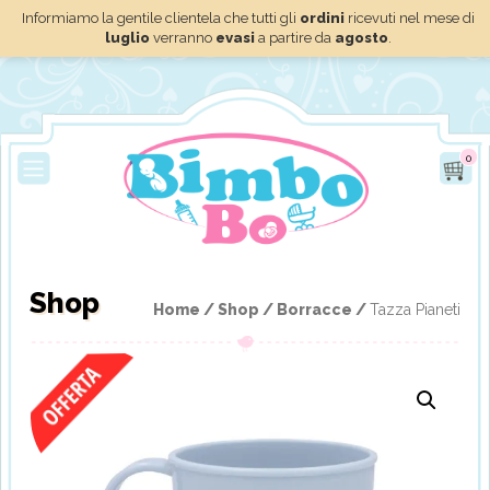
Informiamo la gentile clientela che tutti gli
ordini
ricevuti nel mese di
luglio
verranno
evasi
a partire da
agosto
.
0
Shop
Home /
Shop /
Borracce /
Tazza Pianeti