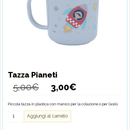
Tazza Pianeti
5,00
€
3,00
€
Il
Il
prezzo
prezzo
originale
attuale
era:
è:
Piccola tazza in plastica con manico per la colazione o per l’asilo
5,00€.
3,00€.
Tazza
Aggiungi al carrello
Pianeti
quantità