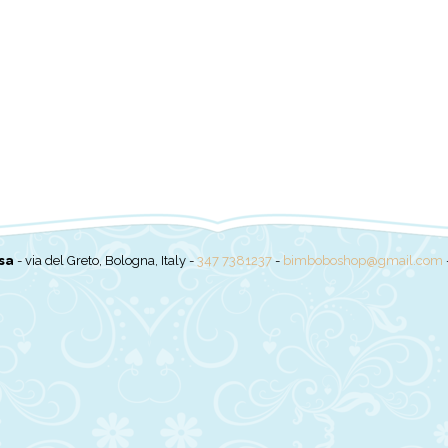
sa
- via del Greto, Bologna, Italy -
347 7381237
-
bimboboshop@gmail.com