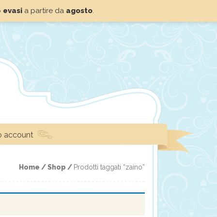
o
evasi
a partire da
agosto
.
io account
Home /
Shop /
Prodotti taggati “zaino”