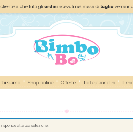
clientela che tutti gli
ordini
ricevuti nel mese di
luglio
verrann
Chi siamo
Shop online
Offerte
Torte pannolini
Il m
risponde alla tua selezione.