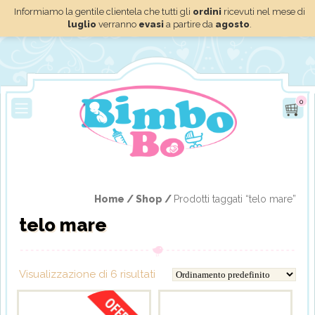
Informiamo la gentile clientela che tutti gli
ordini
ricevuti nel mese di
luglio
verranno
evasi
a partire da
agosto
.
0
Home /
Shop /
Prodotti taggati “telo mare”
telo mare
Visualizzazione di 6 risultati