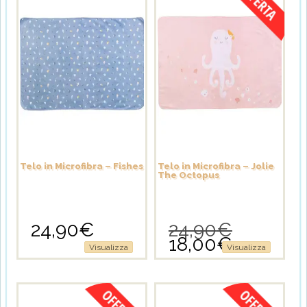
Telo in Microfibra – Fishes
Telo in Microfibra – Jolie
The Octopus
24,90
€
24,90
€
Il
18,00
€
prezzo
Il
Visualizza
Visualizza
originale
prezzo
era:
attuale
24,90€.
è:
18,00€.