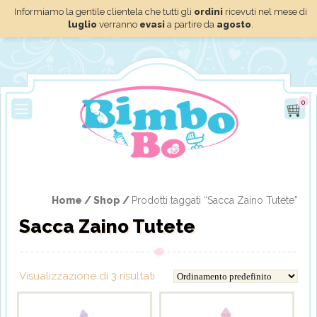
Informiamo la gentile clientela che tutti gli
ordini
ricevuti nel mese di
luglio
verranno
evasi
a partire da
agosto
.
0
Home /
Shop /
Prodotti taggati “Sacca Zaino Tutete”
Sacca Zaino Tutete
Visualizzazione di 3 risultati