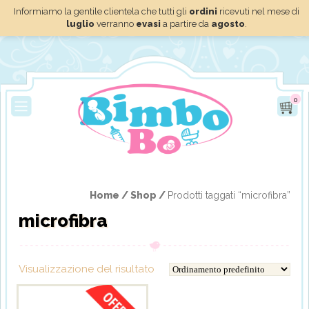
Informiamo la gentile clientela che tutti gli
ordini
ricevuti nel mese di
luglio
verranno
evasi
a partire da
agosto
.
0
Home /
Shop /
Prodotti taggati “microfibra”
microfibra
Visualizzazione del risultato