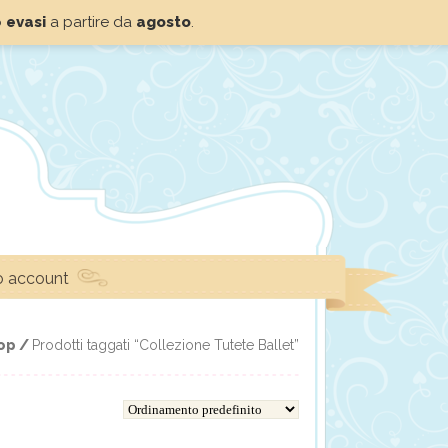
o
evasi
a partire da
agosto
.
io account
op /
Prodotti taggati “Collezione Tutete Ballet”