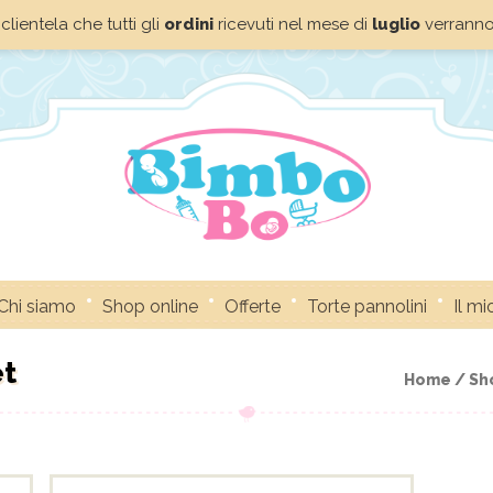
clientela che tutti gli
ordini
ricevuti nel mese di
luglio
verrann
Chi siamo
Shop online
Offerte
Torte pannolini
Il m
et
Home /
Sh