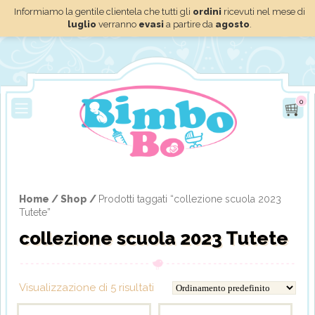
Informiamo la gentile clientela che tutti gli
ordini
ricevuti nel mese di
luglio
verranno
evasi
a partire da
agosto
.
0
Home /
Shop /
Prodotti taggati “collezione scuola 2023
Tutete”
collezione scuola 2023 Tutete
Visualizzazione di 5 risultati