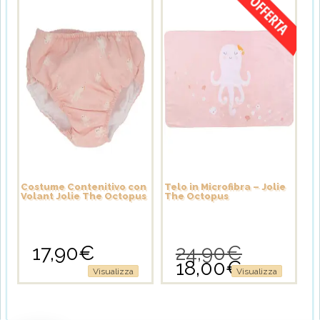
Costume Contenitivo con
Telo in Microfibra – Jolie
Volant Jolie The Octopus
The Octopus
17,90
€
24,90
€
Il
18,00
€
prezzo
Il
Questo
Visualizza
Visualizza
originale
prezzo
prodotto
era:
attuale
ha
24,90€.
è:
più
18,00€.