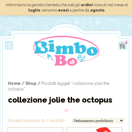
Informiamo la gentile clientela che tutti gli
ordini
ricevuti nel mese di
luglio
verranno
evasi
a partire da
agosto
.
0
Home /
Shop /
Prodotti taggati “collezione jolie the
octopus”
collezione jolie the octopus
Visualizzazione di 2 risultati