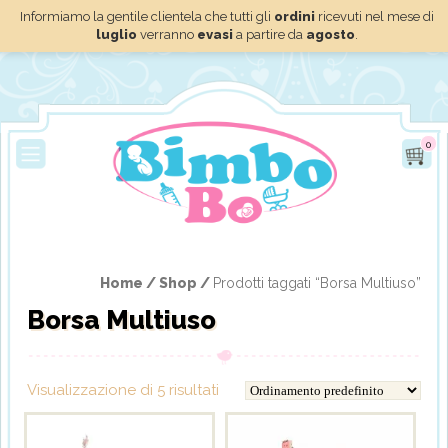
Informiamo la gentile clientela che tutti gli
ordini
ricevuti nel mese di
luglio
verranno
evasi
a partire da
agosto
.
0
Home /
Shop /
Prodotti taggati “Borsa Multiuso”
Borsa Multiuso
Visualizzazione di 5 risultati