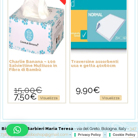
Charlie Banana – 100
Traversine assorbenti
Salviettine Multiuso in
usa e getta 40x60cm
Fibra di Bambù
15,00
€
9,90
€
Il
7,50
€
prezzo
Il
Visualizza
Visualizza
originale
prezzo
era:
attuale
15,00€.
è:
7,50€.
BimboBo di Barbieri Maria Teresa
- via del Greto, Bologna, Italy -
347
7381237
-
bimboboshop@gmail.com
-
-
Privacy Policy
Cookie Policy