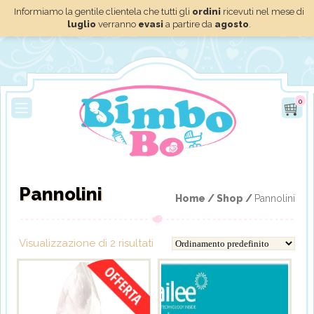
Informiamo la gentile clientela che tutti gli
ordini
ricevuti nel mese di
luglio
verranno
evasi
a partire da
agosto
.
0
Pannolini
Home /
Shop /
Pannolini
Visualizzazione di 2 risultati