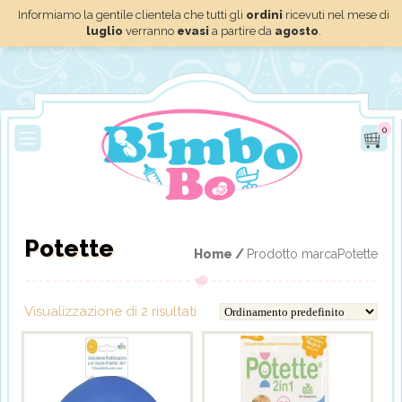
Informiamo la gentile clientela che tutti gli
ordini
ricevuti nel mese di
luglio
verranno
evasi
a partire da
agosto
.
0
Potette
Home /
Prodotto marcaPotette
Visualizzazione di 2 risultati