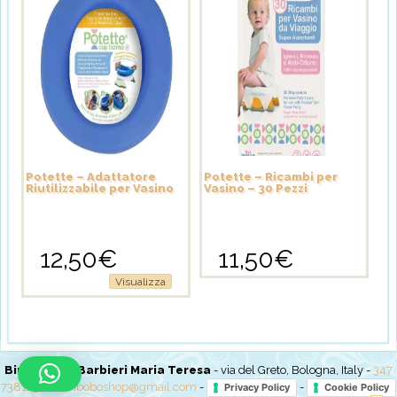
Potette – Adattatore
Potette – Ricambi per
Riutilizzabile per Vasino
Vasino – 30 Pezzi
12,50
€
11,50
€
Visualizza
BimboBo di Barbieri Maria Teresa
- via del Greto, Bologna, Italy -
347
7381237
-
bimboboshop@gmail.com
-
-
Privacy Policy
Cookie Policy