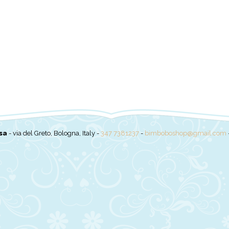
sa
- via del Greto, Bologna, Italy -
347 7381237
-
bimboboshop@gmail.com