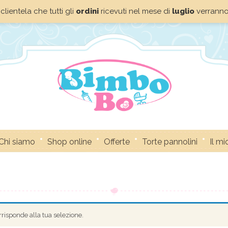
clientela che tutti gli
ordini
ricevuti nel mese di
luglio
verrann
Chi siamo
Shop online
Offerte
Torte pannolini
Il m
risponde alla tua selezione.