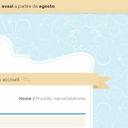
o
evasi
a partire da
agosto
.
io account
Home /
Prodotto marcaChildhome