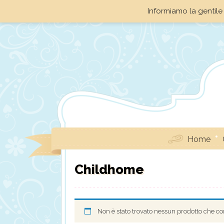
Informiamo la gentile 
Home
Childhome
Non è stato trovato nessun prodotto che cor