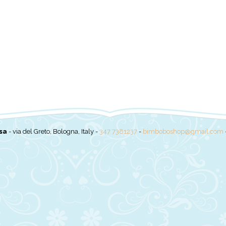
sa
- via del Greto, Bologna, Italy -
347 7381237
-
bimboboshop@gmail.com