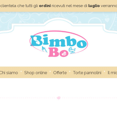
clientela che tutti gli
ordini
ricevuti nel mese di
luglio
verrann
Chi siamo
Shop online
Offerte
Torte pannolini
Il m