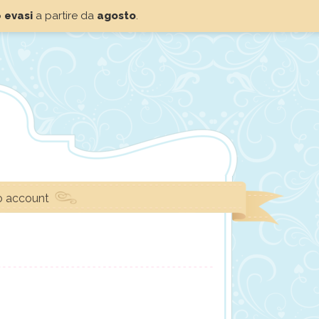
o
evasi
a partire da
agosto
.
io account