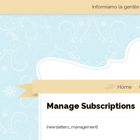
Informiamo la gentile 
Home
Manage Subscriptions
[newsletters_management]