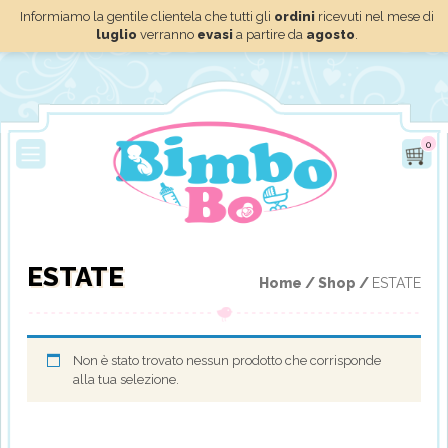
Informiamo la gentile clientela che tutti gli
ordini
ricevuti nel mese di
luglio
verranno
evasi
a partire da
agosto
.
0
ESTATE
Home /
Shop /
ESTATE
Non è stato trovato nessun prodotto che corrisponde
alla tua selezione.